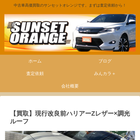
中古車高価買取のサンセットオレンジです。まずは査定依頼から！
ホーム
ブログ
査定依頼
みんカラ＋
会社概要
【買取】現行改良前ハリアーZレザー×調光
ルーフ