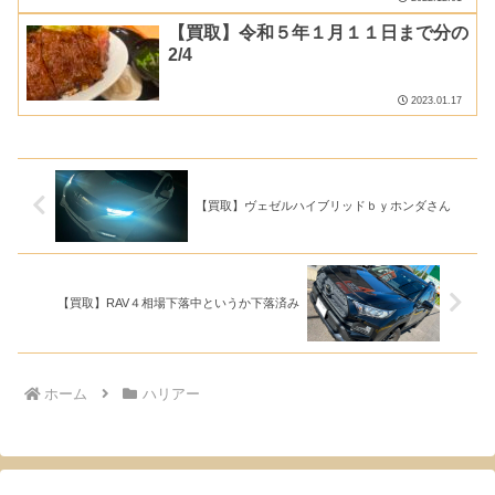
【買取】令和５年１月１１日まで分の
2/4
2023.01.17
【買取】ヴェゼルハイブリッドｂｙホンダさん
【買取】RAV４相場下落中というか下落済み
ホーム
ハリアー