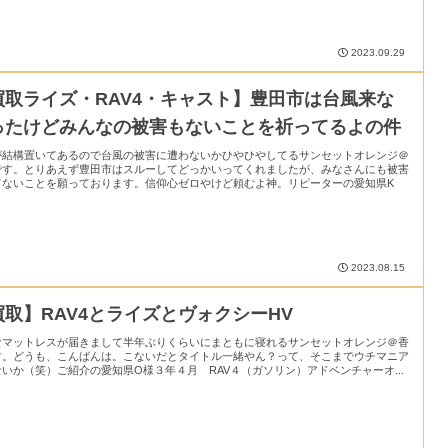
2023.09.29
買取ライズ・RAV4・キャスト】豊田市は台風来な
ったけどみんなの被害もないことを祈ってるよの件
が結構置いてあるので台風の被害に遭わないかひやひやしてるサンセットオレンジ＠
です。とりあえず豊田市はスルーしてどっかいってくれましたが、みなさんにも被害
てないことを願っております。信仰心ゼロやけど頼むよ神。リピーターの愛知県K
2023.08.15
買取】RAV4とライズとヴォクシーHV
なマットレスが届きまして半年ぶりくらいにまともに寝れるサンセットオレンジ＠香
す。どうも、こんばんは。こないだとタイトル一緒やん？って、そこまでウチマニア
いか（笑）ご紹介の愛知県O様３年４月 RAV４（ガソリン）アドベンチャーオ...