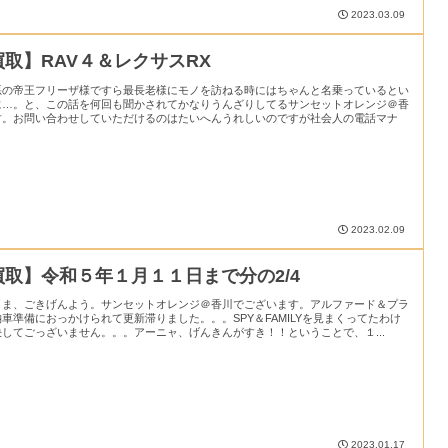
2023.03.09
買取】RAV４＆レクサスRX
悪の帝王フリーザ様ですら最長老様にモノを訪ねる時にはちゃんと名乗っているとい
に…。と、この話を何回も聞かされてかなりうんざりしてるサンセットオレンジ＠香
す。お問い合わせしていただけるのはたいへんうれしいのですが社会人の電話マナ
2023.02.09
買取】令和５年１月１１日まで分の2/4
さま、ごきげんよう。サンセットオレンジ＠香川でございます。アルファード＆プラ
車準備におっかけられて更新滞りました。。。SPY＆FAMILYを見まくってたわけ
決してごっざいません。。。アーニャ、げんきんがすき！！ということで、１...
2023.01.17