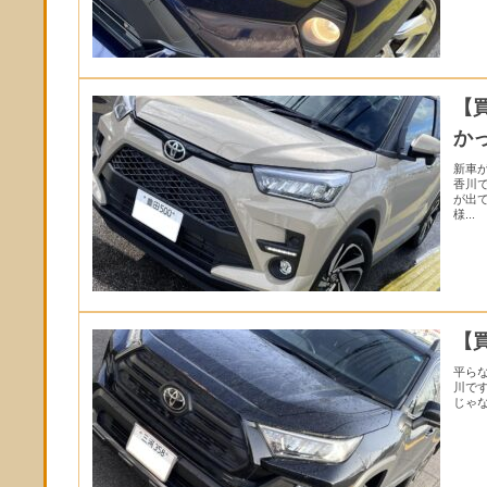
【
か
新車
香川
が出
様...
【
平ら
川で
じゃな