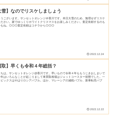
大雪】なのでリスケしましょう
ようございます。サンセットオレンジ＠香川です。本日大雪のため、無理せずリスケ
ください。家でゆっくりホワイトクリスマスをお楽しみください。査定依頼するのも
かもね。◎◎◎査定依頼はコチラから◎◎◎
2022.12.24
買取】早くも令和４年総括？
にちは。サンセットオレンジ@香川です。早いもので令和４年ももうじきおしまいで
今年はいろんなことが起こりまして車買取相場はジェットコースター状態でした。一
トピックスはやはりロシアバブル。ほか、マレーシアの減税バブル、新車転売バブ
2022.12.22