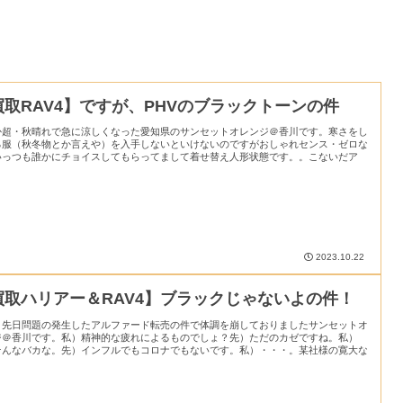
買取RAV4】ですが、PHVのブラックトーンの件
か超・秋晴れで急に涼しくなった愛知県のサンセットオレンジ＠香川です。寒さをし
る服（秋冬物とか言えや）を入手しないといけないのですがおしゃれセンス・ゼロな
いっつも誰かにチョイスしてもらってまして着せ替え人形状態です。。こないだア
2023.10.22
買取ハリアー＆RAV4】ブラックじゃないよの件！
、先日問題の発生したアルファード転売の件で体調を崩しておりましたサンセットオ
ジ＠香川です。私）精神的な疲れによるものでしょ？先）ただのカゼですね。私）
そんなバカな。先）インフルでもコロナでもないです。私）・・・。某社様の寛大な