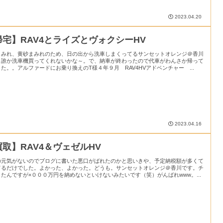
2023.04.20
帰宅】RAV4とライズとヴォクシーHV
まみれ、黄砂まみれのため、日の出から洗車しまくってるサンセットオレンジ＠香川
。誰か洗車機買ってくれないかな～。で、納車が終わったので代車がわんさか帰って
た。。アルファードにお乗り換えのT様４年９月 RAV4HVアドベンチャー ...
2023.04.16
買取】RAV4＆ヴェゼルHV
の元気がないのでブログに書いた悪口がばれたのかと思いきや、予定納税額が多くて
てるだけでした。よかった、よかった。どうも。サンセットオレンジ＠香川です。チ
たんですが×０００万円を納めないといけないみたいです（笑）がんばれwww。...