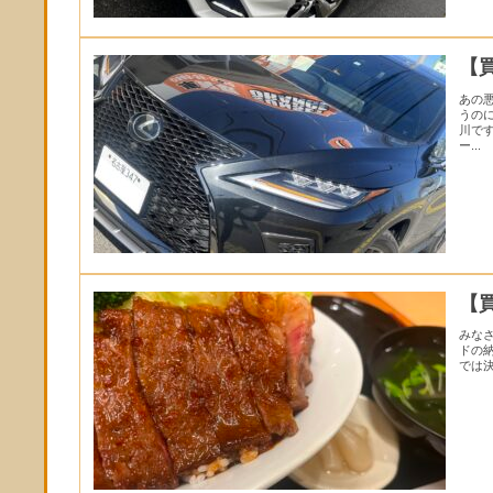
【
あの
うの
川で
ー...
【
みな
ドの納
では