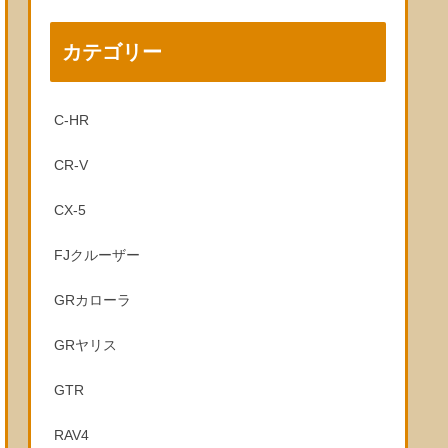
カテゴリー
C-HR
CR-V
CX-5
FJクルーザー
GRカローラ
GRヤリス
GTR
RAV4