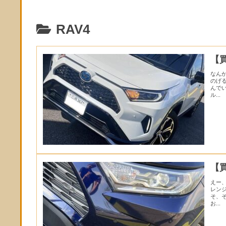
RAV4
【
なん
のげ
んで
ル...
【
えー
レン
そ、
お...