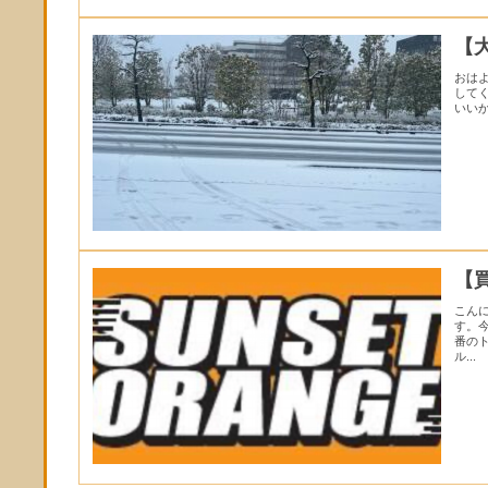
【
おは
して
いい
【
こん
す。
番の
ル...