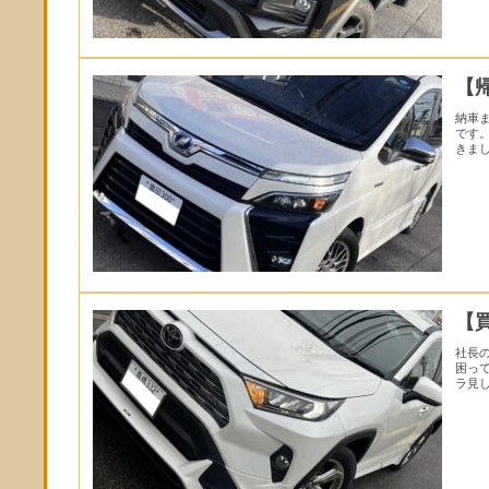
【
納車
です
きまし
【
社長
困っ
ラ見し