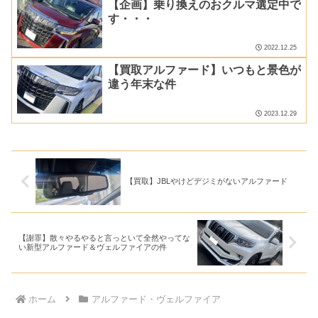
【企画】乗り換えのおクルマ選定中で
す・・・
2022.12.25
【買取アルファード】いつもと景色が
違う年末な件
2023.12.29
【買取】JBLやけどデジミがないアルファード
【謝罪】散々やるやると言っといて全然やってな
い新型アルファード＆ヴェルファイアの件
ホーム
アルファード・ヴェルファイア