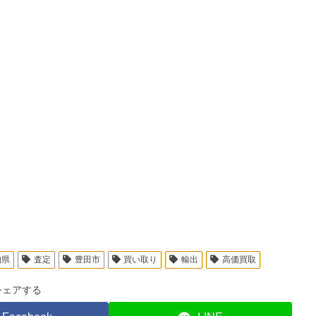
知県
査定
豊田市
買い取り
輸出
高価買取
シェアする