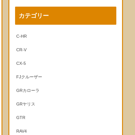
カテゴリー
C-HR
CR-V
CX-5
FJクルーザー
GRカローラ
GRヤリス
GTR
RAV4