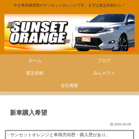
中古車高価買取のサンセットオレンジです。まずは査定依頼から！
ホーム
ブログ
査定依頼
みんカラ＋
会社概要
新車購入希望
2025.06.09
・サンセットオレンジと車両売却歴・購入歴があり。