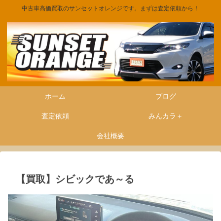
中古車高価買取のサンセットオレンジです。まずは査定依頼から！
ホーム
ブログ
査定依頼
みんカラ＋
会社概要
【買取】シビックであ～る