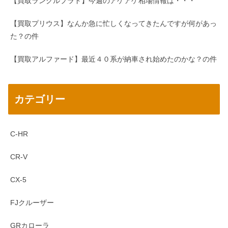
【買取ランクルプラド】今週のアゲアゲ相場情報は・・・
【買取プリウス】なんか急に忙しくなってきたんですが何があっ
た？の件
【買取アルファード】最近４０系が納車され始めたのかな？の件
カテゴリー
C-HR
CR-V
CX-5
FJクルーザー
GRカローラ