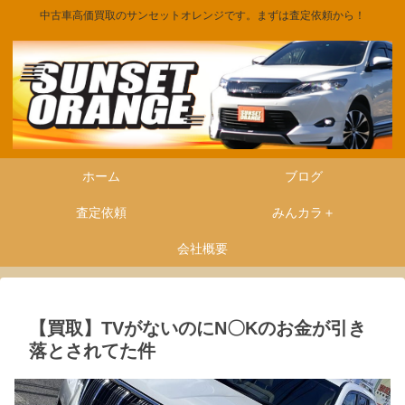
中古車高価買取のサンセットオレンジです。まずは査定依頼から！
ホーム
ブログ
査定依頼
みんカラ＋
会社概要
【買取】TVがないのにN〇Kのお金が引き
落とされてた件