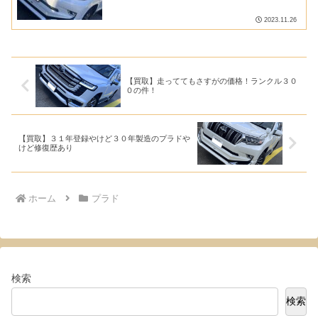
2023.11.26
【買取】走っててもさすがの価格！ランクル３０
０の件！
【買取】３１年登録やけど３０年製造のプラドや
けど修復歴あり
ホーム
プラド
検索
検索