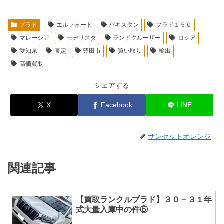
プラド
エルフォード
パキスタン
プラド１５０
マレーシア
モデリスタ
ランドクルーザー
ロシア
愛知県
査定
豊田市
買い取り
輸出
高価買取
シェアする
X
Facebook
LINE
サンセットオレンジ
関連記事
【買取ランクルプラド】３０－３１年
式大量入庫中の件⑤