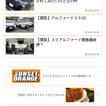
されてみたいけどなの件
2023.10.03
【買取】アルファード３５SC
2022.10.20
【買取】３０アルファード乗換最終
便？
2023.03.29
【ヨロ】昨日から２０２３年営業開始です
【買取】令和５年１月１１日まで分の2/4