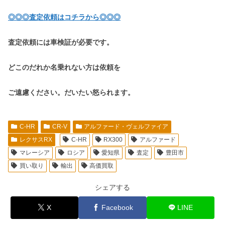
◎◎◎査定依頼はコチラから◎◎◎
査定依頼には車検証が必要です。
どこのだれか名乗れない方は依頼を
ご遠慮ください。だいたい怒られます。
C-HR
CR-V
アルファード・ヴェルファイア
レクサスRX
C-HR
RX300
アルファード
マレーシア
ロシア
愛知県
査定
豊田市
買い取り
輸出
高価買取
シェアする
X
Facebook
LINE