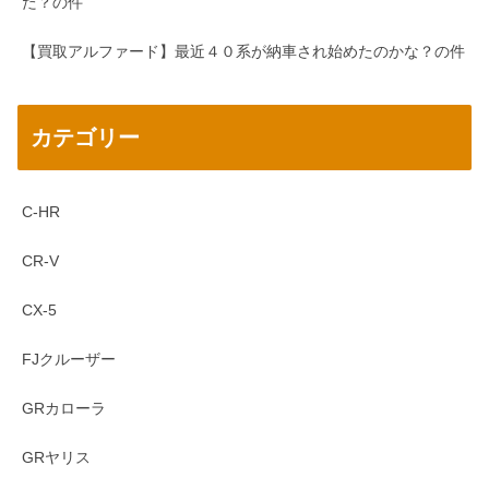
た？の件
【買取アルファード】最近４０系が納車され始めたのかな？の件
カテゴリー
C-HR
CR-V
CX-5
FJクルーザー
GRカローラ
GRヤリス