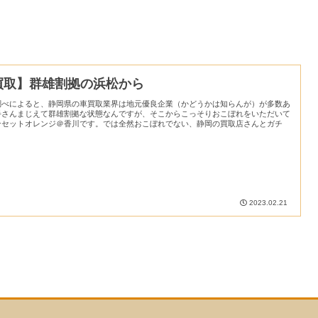
買取】群雄割拠の浜松から
調べによると、静岡県の車買取業界は地元優良企業（かどうかは知らんが）が多数あ
手さんまじえて群雄割拠な状態なんですが、そこからこっそりおこぼれをいただいて
ンセットオレンジ＠香川です。では全然おこぼれでない、静岡の買取店さんとガチ
2023.02.21