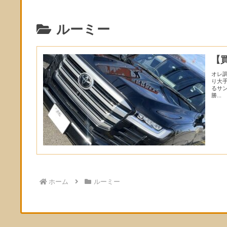
ルーミー
【
オレ
り大
るサ
勝...
ホーム
ルーミー