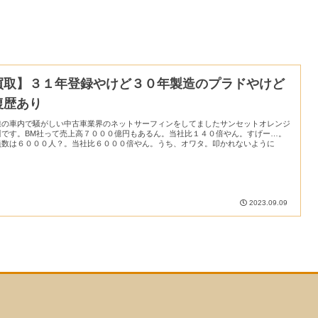
買取】３１年登録やけど３０年製造のプラドやけど
復歴あり
線の車内で騒がしい中古車業界のネットサーフィンをしてましたサンセットオレンジ
川です。BM社って売上高７０００億円もあるん。当社比１４０倍やん。すげー…。
員数は６０００人？。当社比６０００倍やん。うち、オワタ。叩かれないように
.
2023.09.09