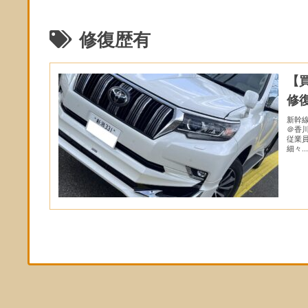
修復歴有
【
修
新幹
＠香
従業
細々..