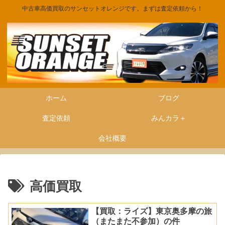
中古車高価買取のサンセットオレンジです。まずは査定依頼から！
ホーム
ブログ
査定依頼
みんカラ＋
会社概要
高価買取
【買取：ライズ】東京奥多摩の旅
（またまた不参加）の件