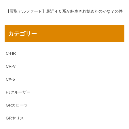
【買取アルファード】最近４０系が納車され始めたのかな？の件
カテゴリー
C-HR
CR-V
CX-5
FJクルーザー
GRカローラ
GRヤリス