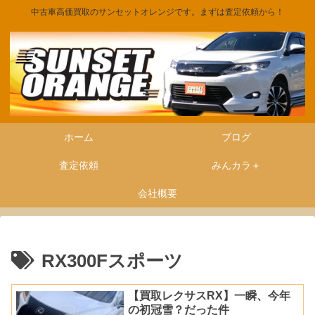
中古車高価買取のサンセットオレンジです。まずは査定依頼から！
ホーム
ブログ
査定依頼
みんカラ＋
会社概要
RX300Fスポーツ
【買取レクサスRX】一瞬、今年
の初冠雪？だった件