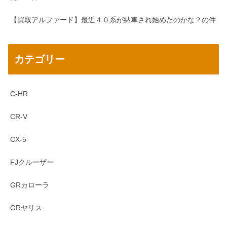
【買取アルファード】最近４０系が納車され始めたのかな？の件
カテゴリー
C-HR
CR-V
CX-5
FJクルーザー
GRカローラ
GRヤリス